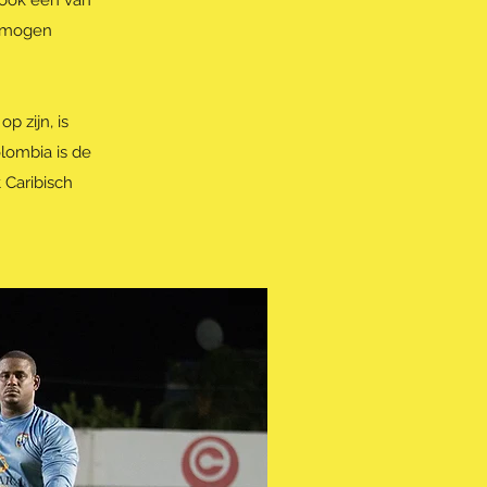
s ook één van
vermogen
 zijn, is
lombia is de
 Caribisch