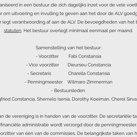
niseerd in een bestuur die zich dagelijks inzet voor de vele voetb
ur om uitvoering en invulling te geven aan het door de ALV goe
r legt verantwoording af aan de ALV. De bevoegdheden van het b
statuten
. Het bestuur overlegt minimaal eenmaal per maand.
Samenstelling van het bestuur:
- Voorzitter Fabi Constansia
- Vice voorzitter Dieurseu Constancia
- Secretaris Charella Constansia
- Penningmeester Wilmaro Zimmerman
- Bestuursleden
gfried Constancia, Shernelo Isenia, Dorothy Koeiman, Cherel Sirva
n de vereniging is in handen van de voorzitter. De secretariële 
 financiële administratie wordt verzorgd door de penningmeester.
zitter van één van de commissies. De belangrijkste taken van h