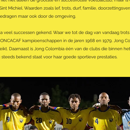
chiel niet alleen de grootste en succesvolste voetbalclub, maar i
Sint Michiel. Waarden zoals lef, trots, durf, familie, doorzettings
 gedragen maar ook door de omgeving.
a veel successen gekend. Waar we tot de dag van vandaag trots op
 CONCACAF kampioenschappen in de jaren 1968 en 1979. Jong Co
ereikt. Daarnaast is Jong Colombia één van de clubs die binnen het
teeds bekend staat voor haar goede sportieve prestaties.