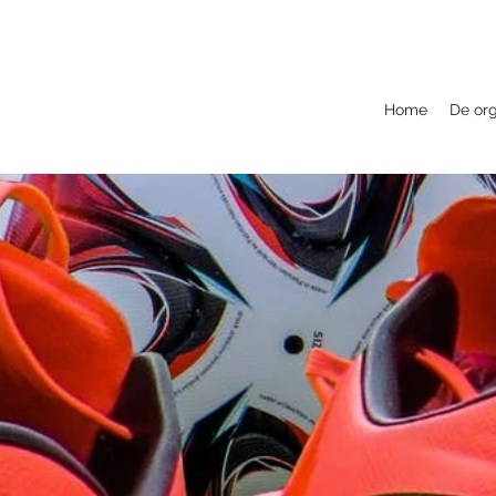
Home
De org